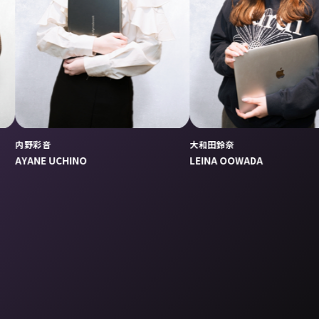
大和田鈴奈
鈴木 宏
NO
LEINA OOWADA
HIROH