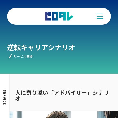
人
に
寄
り
添
い
「ア
ド
逆転キャリアシナリオ
バ
イ
ザ
サービス概要
ー」
シ
ナ
リ
オ
人に寄り添い「アドバイザー」シナリ
SERVICE
オ